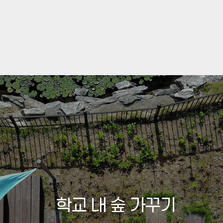
PORTFOLIO
도시 미세먼지 차단숲
학교 내 숲 가꾸기
교육시설 틈새공간
노후 어린이 시설
노후 어린이 시설
산림 등산로
게이트볼장
징검다리