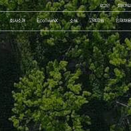
로그인
회원가입
회사소개
EcoTwinX
소식
고객지원
인재채용