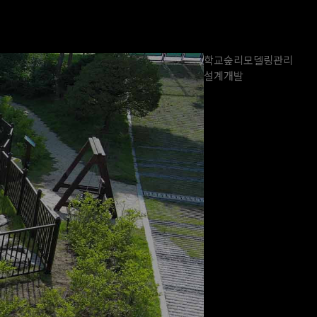
학교숲
리모델링
관리
설계
개발